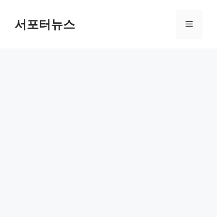
컨
텐
서포터뉴스
메
츠
로
뉴
건
너
뛰
기