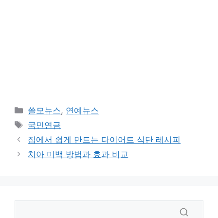
카
쓸모뉴스
,
연예뉴스
테
태
국민연금
고
그
집에서 쉽게 만드는 다이어트 식단 레시피
리
치아 미백 방법과 효과 비교