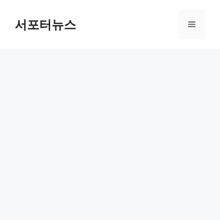
컨
텐
서포터뉴스
메
츠
로
뉴
건
너
뛰
기