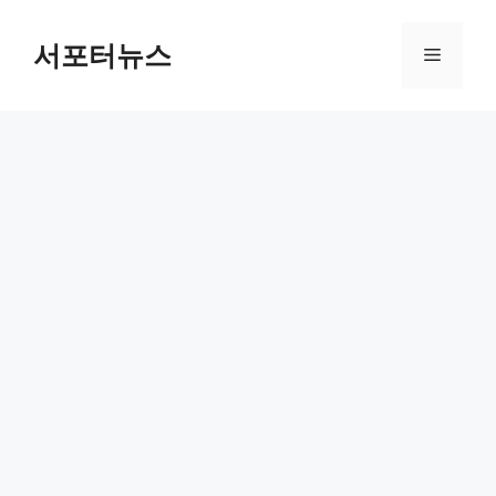
컨
텐
서포터뉴스
메
츠
로
뉴
건
너
뛰
기