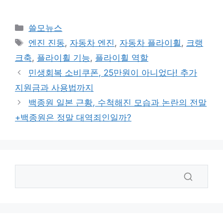
카
쓸모뉴스
테
태
엔진 진동
,
자동차 엔진
,
자동차 플라이휠
,
크랭
고
그
크축
,
플라이휠 기능
,
플라이휠 역할
리
민생회복 소비쿠폰, 25만원이 아니었다! 추가
지원금과 사용법까지
백종원 일본 근황, 수척해진 모습과 논란의 전말
+백종원은 정말 대역죄인일까?