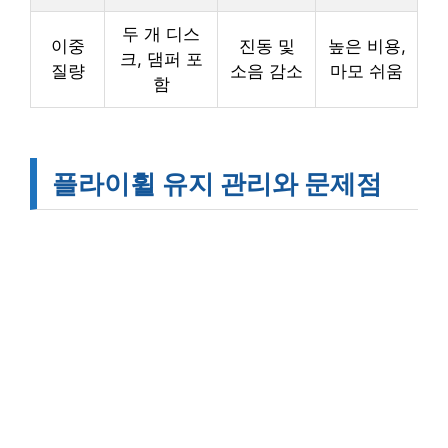
두 개 디스
이중
진동 및
높은 비용,
크, 댐퍼 포
질량
소음 감소
마모 쉬움
함
플라이휠 유지 관리와 문제점