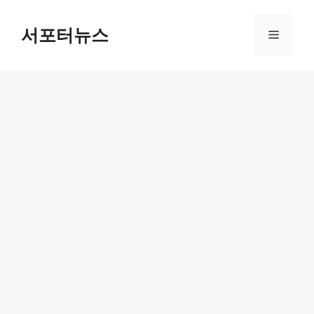
컨
텐
서포터뉴스
메
츠
로
뉴
건
너
뛰
기