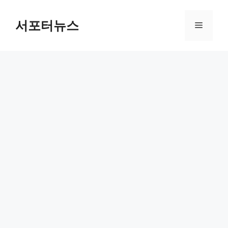
컨
텐
서포터뉴스
메
츠
로
뉴
건
너
뛰
기