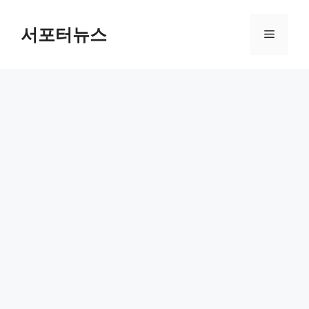
컨
텐
서포터뉴스
메
츠
로
뉴
건
너
뛰
기