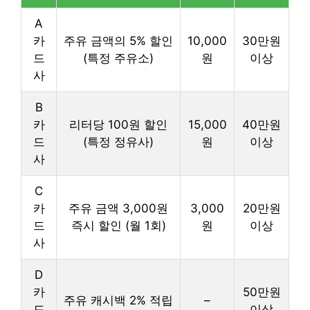
A
카
주유 금액의 5% 할인
10,000
30만원
드
(특정 주유소)
원
이상
사
B
카
리터당 100원 할인
15,000
40만원
드
(특정 정유사)
원
이상
사
C
카
주유 금액 3,000원
3,000
20만원
드
즉시 할인 (월 1회)
원
이상
사
D
카
50만원
주유 캐시백 2% 적립
–
드
이상