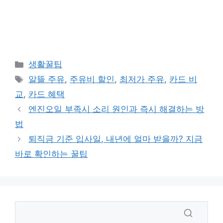
카
생활꿀팁
테
태
알뜰 주유
,
주유비 할인
,
최저가 주유
,
카드 비
고
그
교
,
카드 혜택
리
엔진오일 부족시 소리 원인과 즉시 해결하는 방
법
퇴직금 기준 입사일, 내년에 얼마 받을까? 지금
바로 확인하는 꿀팁