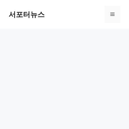
컨
텐
서포터뉴스
메
츠
로
뉴
건
너
뛰
기