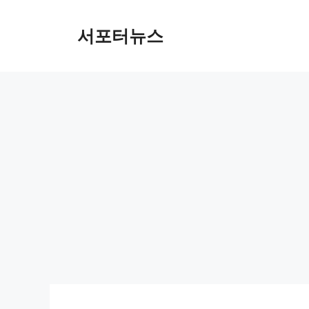
컨
텐
서포터뉴스
츠
로
건
너
뛰
기