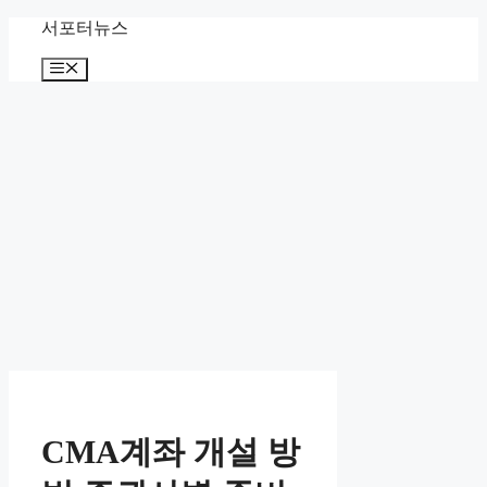
컨
서포터뉴스
텐
메
츠
뉴
로
건
너
뛰
기
CMA계좌 개설 방