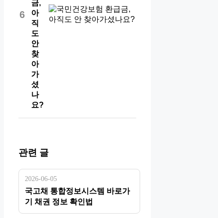
금,
아
6
직
도
안
찾
아
가
셨
나
요?
관련 글
2026-06-05
국고채 통합정보시스템 바로가
기 채권 정보 확인법