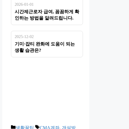
2026-01-01
시간제근로자 급여, 꼼꼼하게 확
인하는 방법을 알려드립니다.
2025-12-02
기미·잡티 완화에 도움이 되는
생활 습관은?
카
태
생활꿀팁
CMA계좌
,
개설방