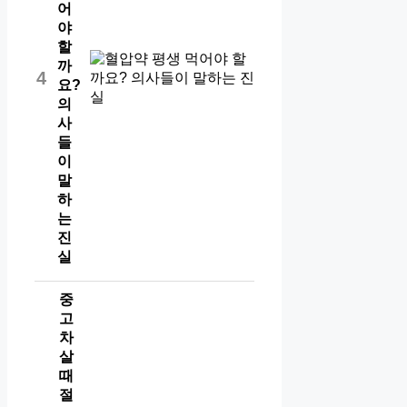
어
야
할
까
4
요?
의
사
들
이
말
하
는
진
실
중
고
차
살
때
절