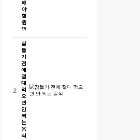
해
야
할
원
인
잠
들
기
전
에
절
대
먹
2
으
면
안
되
는
음
식