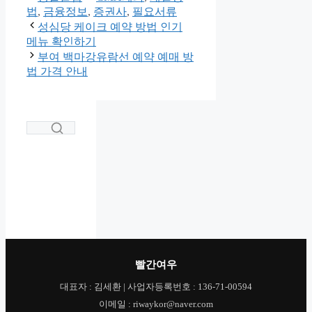
테
그
법
,
금융정보
,
증권사
,
필요서류
고
성심당 케이크 예약 방법 인기
리
메뉴 확인하기
부여 백마강유람선 예약 예매 방
법 가격 안내
빨간여우
대표자 : 김세환 | 사업자등록번호 : 136-71-00594
이메일 : riwaykor@naver.com