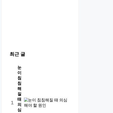
최근 글
눈
이
침
침
해
질
때
1
의
심