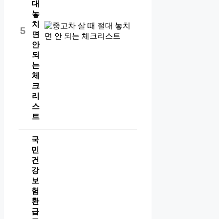
대
놓
치
5
면
안
되
는
체
크
리
스
트
국
민
건
강
보
험
환
급