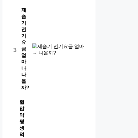
제
습
기
전
기
요
금
3
얼
마
나
나
올
까?
혈
압
약
평
생
먹