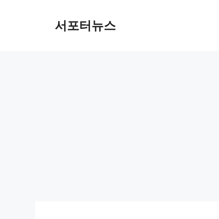
컨
텐
서포터뉴스
츠
로
건
너
뛰
기