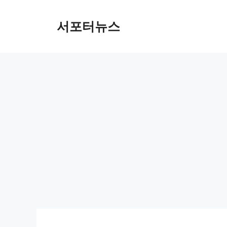
컨
텐
서포터뉴스
츠
로
건
너
뛰
기