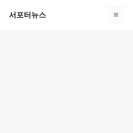
컨
텐
서포터뉴스
메
츠
로
뉴
건
너
뛰
기