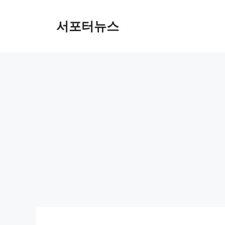
컨
텐
서포터뉴스
츠
로
건
너
뛰
기