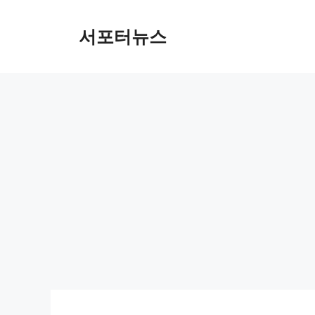
컨
텐
서포터뉴스
츠
로
건
너
뛰
기