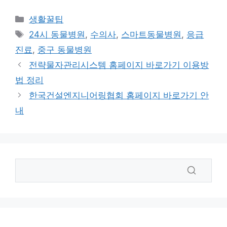
카
생활꿀팁
테
태
24시 동물병원
,
수의사
,
스마트동물병원
,
응급
고
그
진료
,
중구 동물병원
리
전략물자관리시스템 홈페이지 바로가기 이용방
법 정리
한국건설엔지니어링협회 홈페이지 바로가기 안
내