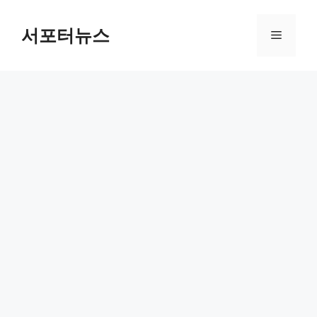
컨
텐
서포터뉴스
메
츠
로
뉴
건
너
뛰
기