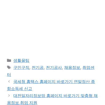
카
생활꿀팁
테
태
구인구직
,
전기공
,
전기공사
,
채용정보
,
취업센
고
그
터
리
국세청 홈택스 홈페이지 바로가기 연말정산 종
합소득세 신고
대전일자리정보망 홈페이지 바로가기 맞춤형 채
용정보 취업 지원