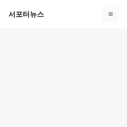
컨
텐
서포터뉴스
메
츠
로
뉴
건
너
뛰
기