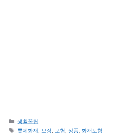
카
생활꿀팁
테
태
롯데화재
,
보장
,
보험
,
상품
,
화재보험
고