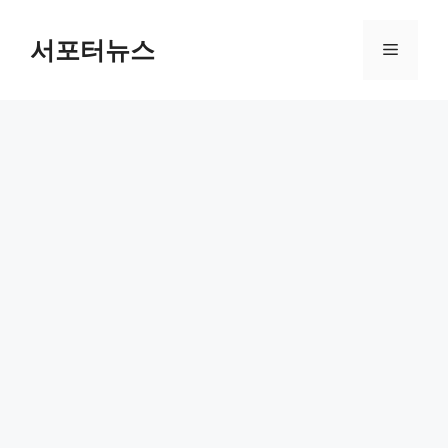
컨
텐
서포터뉴스
메
츠
로
뉴
건
너
뛰
기