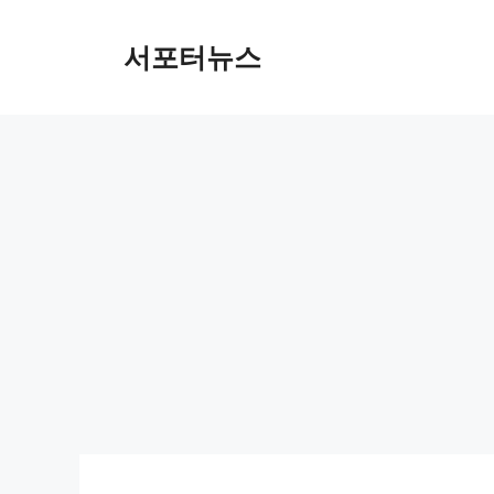
컨
텐
서포터뉴스
츠
로
건
너
뛰
기