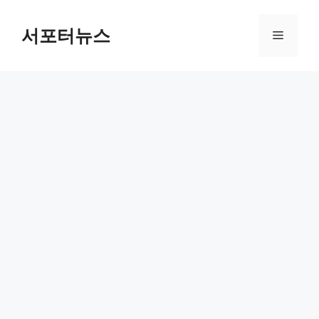
컨
텐
서포터뉴스
메
츠
로
뉴
건
너
뛰
기