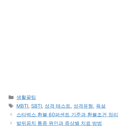
카
생활꿀팁
테
태
MBTI
,
SBTI
,
성격 테스트
,
성격유형
,
욕설
고
그
스타벅스 환불 60퍼센트 기준과 환불조건 정리
리
발뒤꿈치 통증 원인과 증상별 치료 방법