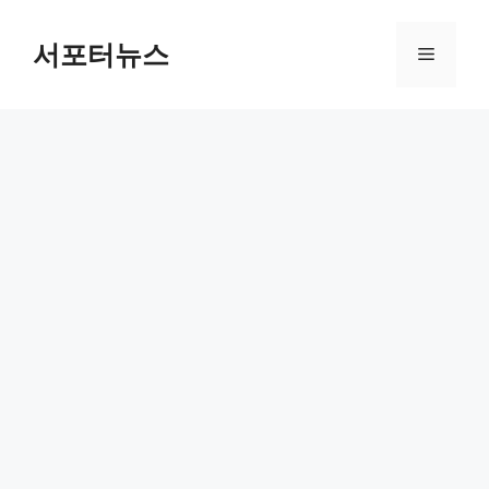
컨
텐
서포터뉴스
메
츠
로
뉴
건
너
뛰
기