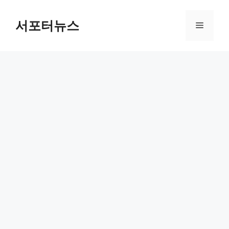
컨
텐
서포터뉴스
메
츠
로
뉴
건
너
뛰
기