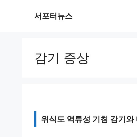
컨
텐
서포터뉴스
츠
로
건
너
뛰
감기 증상
기
위식도 역류성 기침 감기와 