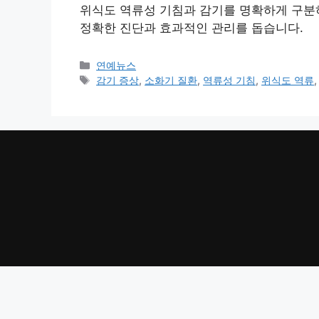
위식도 역류성 기침과 감기를 명확하게 구분하
정확한 진단과 효과적인 관리를 돕습니다.
카
연예뉴스
테
태
감기 증상
,
소화기 질환
,
역류성 기침
,
위식도 역류
고
그
리