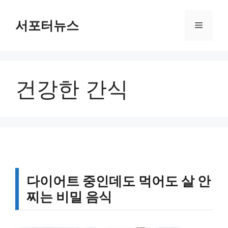
컨
텐
서포터뉴스
메
츠
로
뉴
건
너
건강한 간식
뛰
기
다이어트 중인데도 먹어도 살 안
찌는 비밀 음식