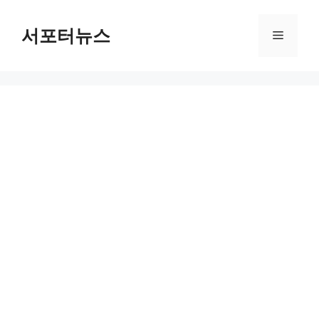
컨
텐
서포터뉴스
메
츠
로
뉴
건
너
뛰
기