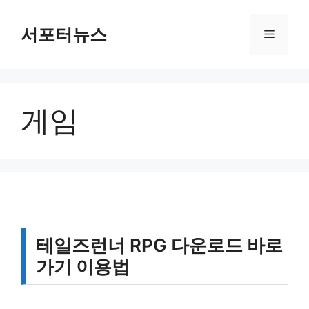
컨
텐
서포터뉴스
메
츠
로
뉴
건
너
게임
뛰
기
테일즈런너 RPG 다운로드 바로
가기 이용법