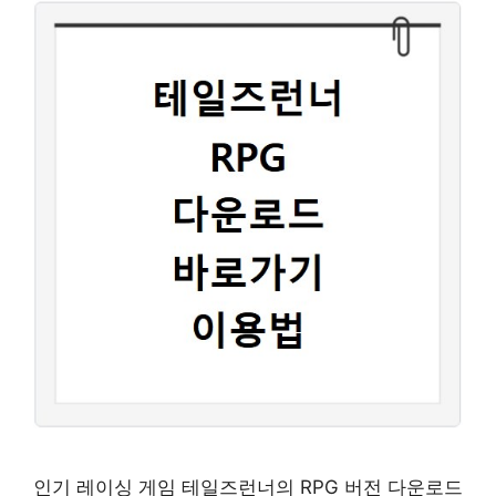
인기 레이싱 게임 테일즈런너의 RPG 버전 다운로드