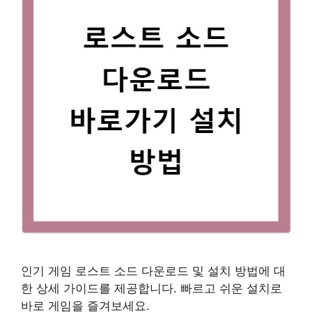
인기 게임 로스트 소드 다운로드 및 설치 방법에 대
한 상세 가이드를 제공합니다. 빠르고 쉬운 설치로
바로 게임을 즐겨보세요.