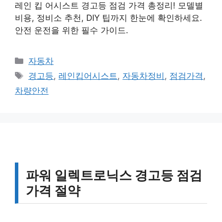
레인 킵 어시스트 경고등 점검 가격 총정리! 모델별
비용, 정비소 추천, DIY 팁까지 한눈에 확인하세요.
안전 운전을 위한 필수 가이드.
카
자동차
테
태
경고등
,
레인킵어시스트
,
자동차정비
,
점검가격
,
고
그
차량안전
리
파워 일렉트로닉스 경고등 점검
가격 절약