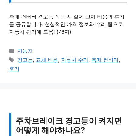
촉매 컨버터 경고등 점등 시 실제 교체 비용과 후기
를 공유합니다. 현실적인 가격 정보와 수리 팁으로
자동차 관리에 도움! (78자)
카
자동차
테
태
경고등
,
교체 비용
,
자동차 수리
,
촉매 컨버터
,
고
그
후기
리
주차브레이크 경고등이 켜지면
어떻게 해야하나요?