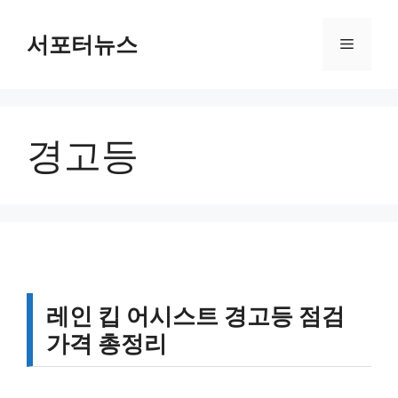
컨
텐
서포터뉴스
메
츠
로
뉴
건
너
경고등
뛰
기
레인 킵 어시스트 경고등 점검
가격 총정리