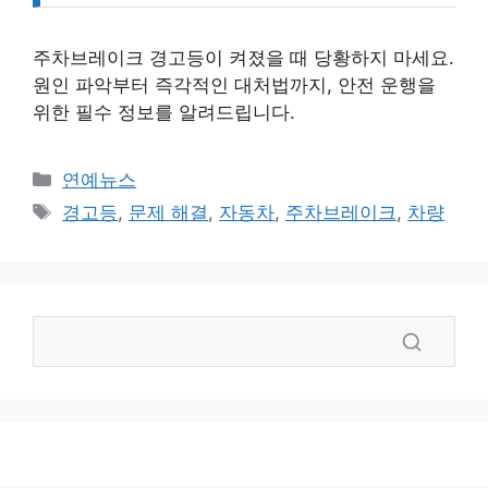
주차브레이크 경고등이 켜졌을 때 당황하지 마세요.
원인 파악부터 즉각적인 대처법까지, 안전 운행을
위한 필수 정보를 알려드립니다.
카
연예뉴스
테
태
경고등
,
문제 해결
,
자동차
,
주차브레이크
,
차량
고
그
리