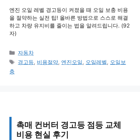
엔진 오일 레벨 경고등이 켜졌을 때 오일 보충 비용
을 절약하는 실전 팁! 올바른 방법으로 스스로 해결
하고 차량 유지비를 줄이는 법을 알려드립니다. (92
자)
카
자동차
테
태
경고등
,
비용절약
,
엔진오일
,
오일레벨
,
오일보
고
그
충
리
촉매 컨버터 경고등 점등 교체
비용 현실 후기