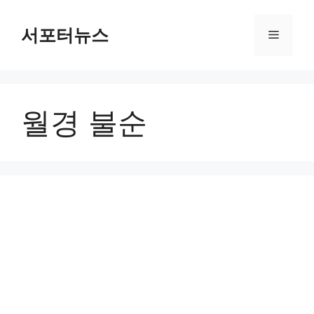
컨
텐
서포터뉴스
메
츠
로
뉴
건
너
월경 불순
뛰
기