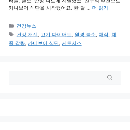
러블, 탈모, 만성 피로에 시달렸죠. 친구의 추천으로
카니보어 식단을 시작했어요. 한 달 …
더 읽기
카
건강뉴스
테
태
건강 개선
,
고기 다이어트
,
월경 불순
,
채식
,
체
고
그
중 감량
,
카니보어 식단
,
케토시스
리