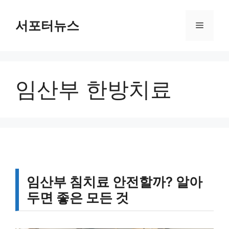
컨
텐
서포터뉴스
메
츠
로
뉴
건
너
임산부 한방치료
뛰
기
임산부 침치료 안전할까? 알아
두면 좋은 모든 것