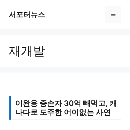
컨
텐
서포터뉴스
메
츠
로
뉴
건
너
재개발
뛰
기
이완용 증손자 30억 빼먹고, 캐
나다로 도주한 어이없는 사연