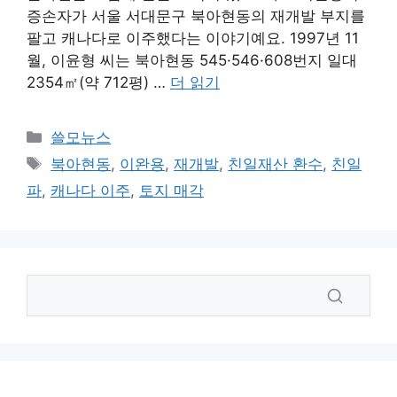
증손자가 서울 서대문구 북아현동의 재개발 부지를
팔고 캐나다로 이주했다는 이야기예요. 1997년 11
월, 이윤형 씨는 북아현동 545·546·608번지 일대
2354㎡(약 712평) …
더 읽기
카
쓸모뉴스
테
태
북아현동
,
이완용
,
재개발
,
친일재산 환수
,
친일
고
그
파
,
캐나다 이주
,
토지 매각
리