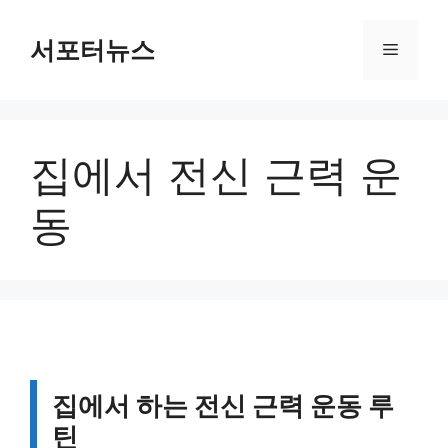
컨
텐
서포터뉴스
메
츠
로
뉴
건
너
집에서 전신 근력 운
뛰
기
동
집에서 하는 전신 근력 운동 루
틴