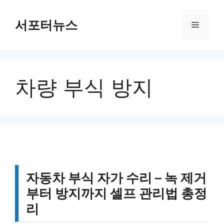
컨
텐
서포터뉴스
메
츠
로
뉴
건
너
차량 부식 방지
뛰
기
자동차 부식 자가 수리 – 녹 제거
부터 방지까지 셀프 관리법 총정
리