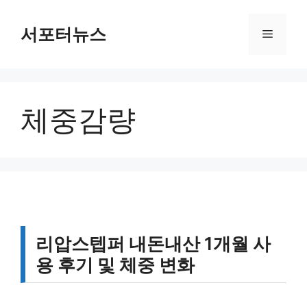
컨
텐
서포터뉴스
메
츠
로
뉴
건
너
체중감량
뛰
기
리압스텝퍼 내돈내산 1개월 사
용 후기 및 체중 변화