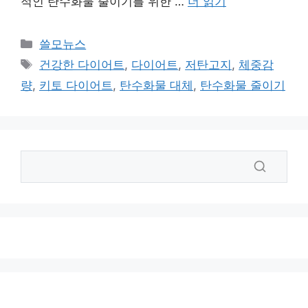
적인 탄수화물 줄이기를 위한 …
더 읽기
카
쓸모뉴스
테
태
건강한 다이어트
,
다이어트
,
저탄고지
,
체중감
고
그
량
,
키토 다이어트
,
탄수화물 대체
,
탄수화물 줄이기
리