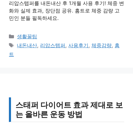
리압스텝퍼를 내돈내산 후 1개월 사용 후기! 체중 변
화와 실제 효과, 장단점 공유. 홈트로 체중 감량 고
민인 분들 필독하세요.
카
생활꿀팁
테
태
내돈내산
,
리압스텝퍼
,
사용후기
,
체중감량
,
홈
고
그
트
리
스태퍼 다이어트 효과 제대로 보
는 올바른 운동 방법