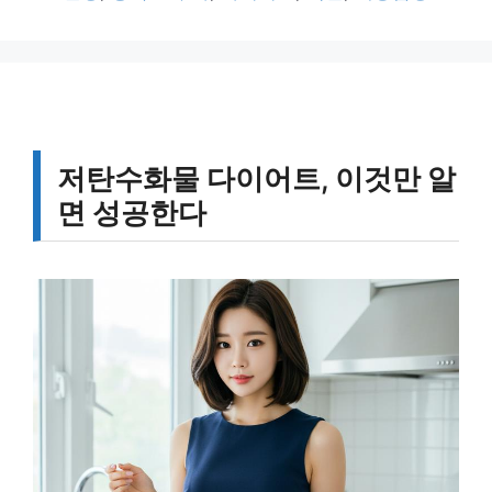
고
그
리
저탄수화물 다이어트, 이것만 알
면 성공한다