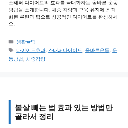
스태퍼 다이어트의 효과를 극대화하는 올바른 운동
방법을 소개합니다. 체중 감량과 근육 유지에 최적
화된 루틴과 팁으로 성공적인 다이어트를 완성하세
요.
카
생활꿀팁
테
태
다이어트효과
,
스태퍼다이어트
,
올바른운동
,
운
고
그
동방법
,
체중감량
리
볼살 빼는 법 효과 있는 방법만
골라서 정리