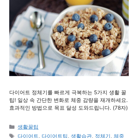
다이어트 정체기를 빠르게 극복하는 5가지 생활 꿀
팁! 일상 속 간단한 변화로 체중 감량을 재개하세요.
효과적인 방법으로 목표 달성 도와드립니다. (78자)
카
생활꿀팁
테
태
다이어트
,
다이어트팁
,
생활습관
,
정체기
,
체중