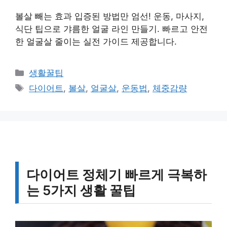
볼살 빼는 효과 입증된 방법만 엄선! 운동, 마사지,
식단 팁으로 갸름한 얼굴 라인 만들기. 빠르고 안전
한 얼굴살 줄이는 실전 가이드 제공합니다.
카
생활꿀팁
테
태
다이어트
,
볼살
,
얼굴살
,
운동법
,
체중감량
고
그
리
다이어트 정체기 빠르게 극복하
는 5가지 생활 꿀팁