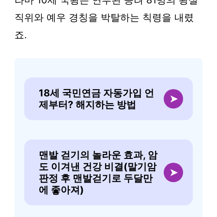
직위와 예우 경칭을 박탈하는 칙령을 내렸
죠.
18세 국민연금 자동가입 언
➤
제부터? 해지하는 방법
맨발 걷기의 놀라운 효과, 암
도 이겨낸 건강 비결(말기암
➤
판정 후 맨발걷기로 두달만
에 좋아져)