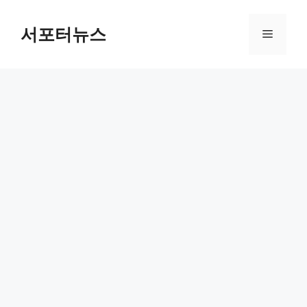
컨
텐
서포터뉴스
메
츠
로
뉴
건
너
뛰
기