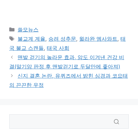
카
쓸모뉴스
테
태
불교계 계율
,
승려 성추문
,
윌라완 엠사와트
,
태
고
그
국 불교 스캔들
,
태국 사회
리
맨발 걷기의 놀라운 효과, 암도 이겨낸 건강 비
결(말기암 판정 후 맨발걷기로 두달만에 좋아져)
신지 결혼 논란, 유퀴즈에서 밝힌 심경과 코요태
의 끈끈한 우정