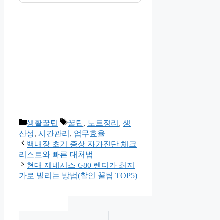
카
태
생활꿀팁
꿀팁
,
노트정리
,
생
테
그
산성
,
시간관리
,
업무효율
고
백내장 초기 증상 자가진단 체크
리
리스트와 빠른 대처법
현대 제네시스 G80 렌터카 최저
가로 빌리는 방법(할인 꿀팁 TOP5)