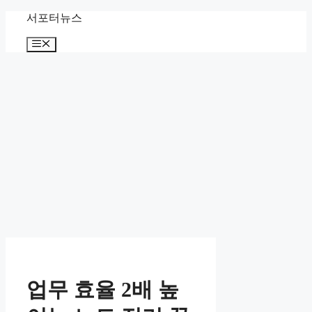
컨
서포터뉴스
텐
메
츠
뉴
로
건
너
뛰
기
업무 효율 2배 높