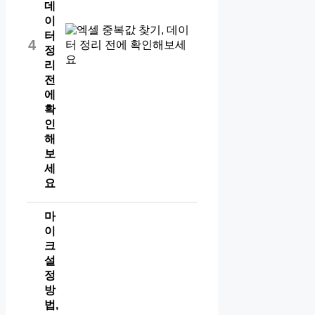
데
이
터
4
정
리
전
에
확
인
해
보
세
요
마
이
크
설
정
방
법,