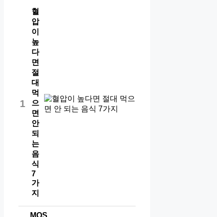
혈
압
이
높
다
면
절
대
먹
1
으
면
안
되
는
음
식
7
가
지
MOS