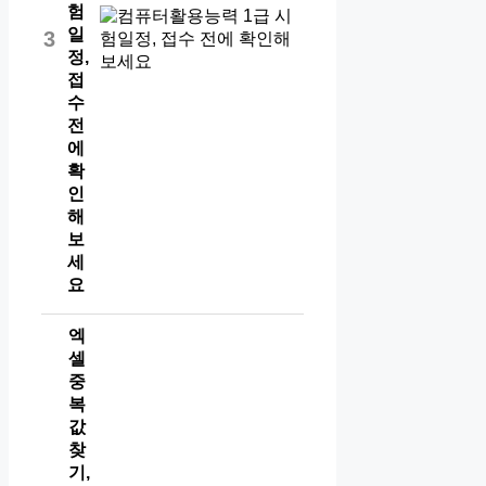
험
일
3
정,
접
수
전
에
확
인
해
보
세
요
엑
셀
중
복
값
찾
기,