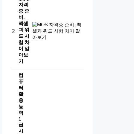
자격
증 준
비,
엑셀
과 워
2
드 시
험 차
이 알
아보
기
컴
퓨
터
활
용
능
력
1
급
시