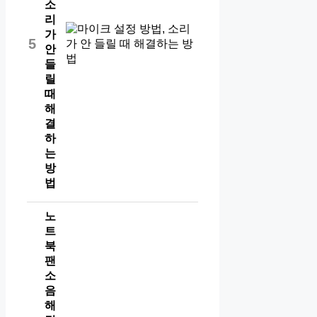
소
리
가
5
안
들
릴
때
해
결
하
는
방
법
노
트
북
팬
소
음
해