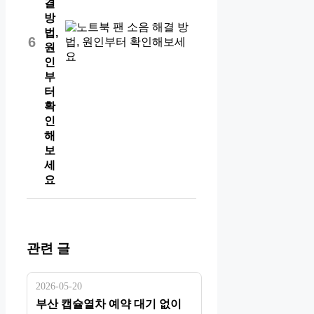
결
방
법,
6
원
인
부
터
확
인
해
보
세
요
관련 글
2026-05-20
부산 캡슐열차 예약 대기 없이