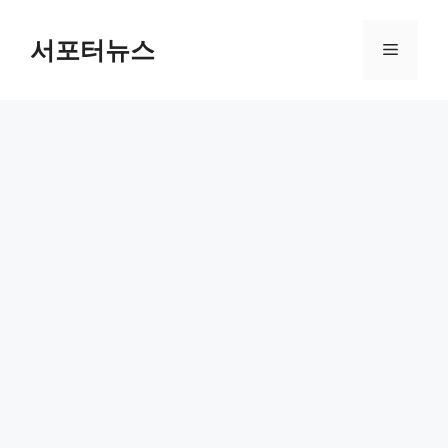
컨
텐
서포터뉴스
메
츠
로
뉴
건
너
뛰
기