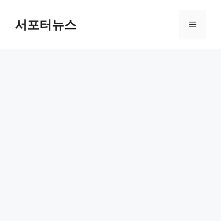
컨
텐
서포터뉴스
메
츠
로
뉴
건
너
뛰
기