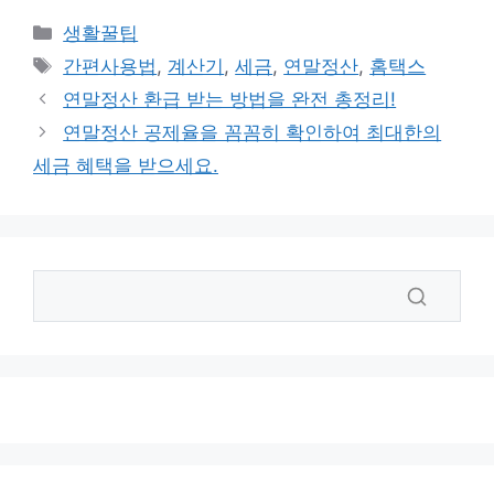
카
생활꿀팁
테
태
간편사용법
,
계산기
,
세금
,
연말정산
,
홈택스
고
그
연말정산 환급 받는 방법을 완전 총정리!
리
연말정산 공제율을 꼼꼼히 확인하여 최대한의
세금 혜택을 받으세요.