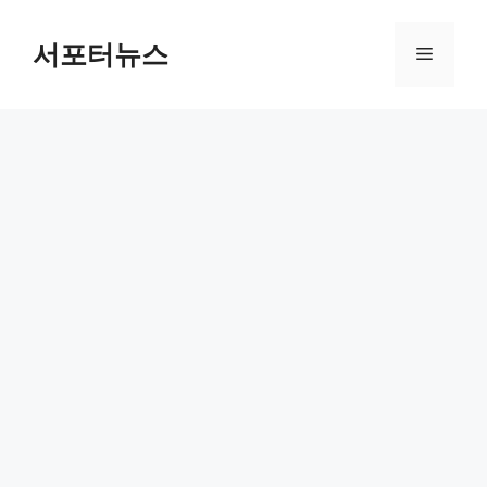
컨
텐
서포터뉴스
메
츠
로
뉴
건
너
뛰
기