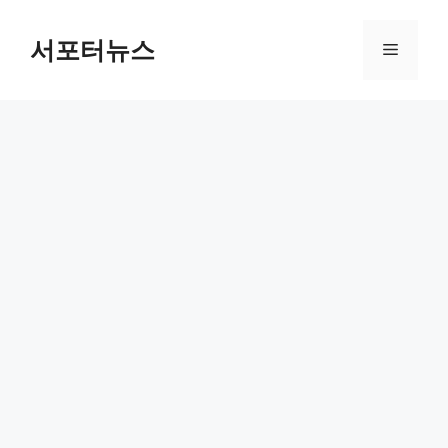
컨
텐
서포터뉴스
메
츠
로
뉴
건
너
뛰
기