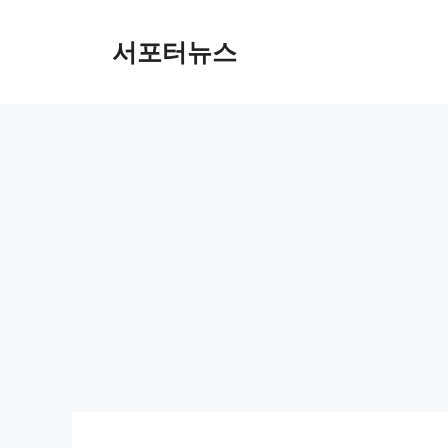
컨
텐
서포터뉴스
츠
로
건
너
뛰
기