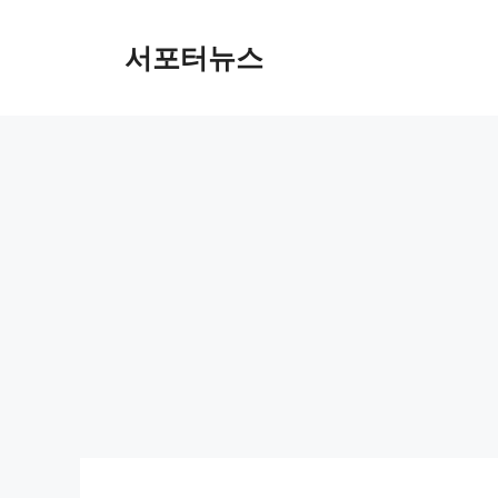
컨
텐
서포터뉴스
츠
로
건
너
뛰
기