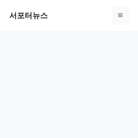
컨
텐
서포터뉴스
메
츠
로
뉴
건
너
뛰
기