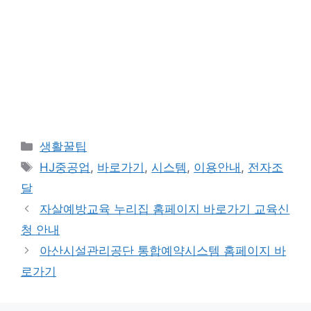
카
생활꿀팁
테
태
HJ중공업
,
바로가기
,
시스템
,
이용안내
,
전자조
고
그
달
리
자살예방교육 누리집 홈페이지 바로가기 교육신
청 안내
아산시설관리공단 통합예약시스템 홈페이지 바
로가기