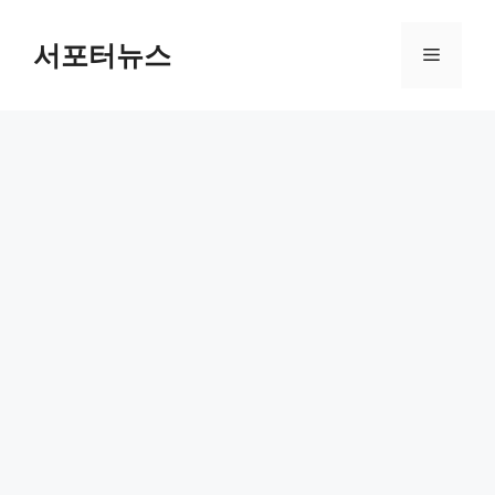
컨
텐
서포터뉴스
메
츠
로
뉴
건
너
뛰
기