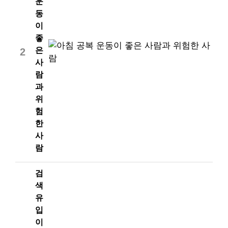
운
동
이
좋
은
2
사
람
과
위
험
한
사
람
검
색
유
입
이