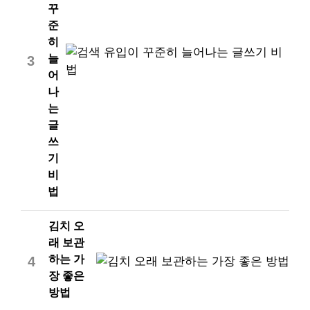
꾸
준
히
늘
3
어
나
는
글
쓰
기
비
법
김치 오
래 보관
하는 가
4
장 좋은
방법