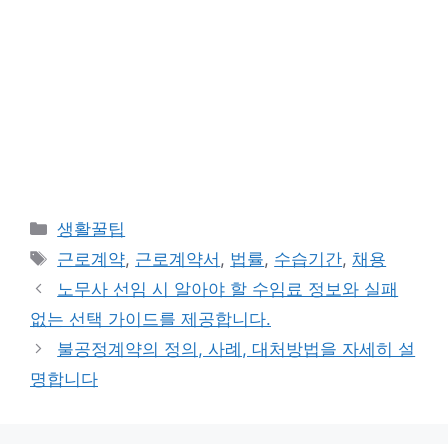
카
생활꿀팁
테
태
근로계약
,
근로계약서
,
법률
,
수습기간
,
채용
고
그
노무사 선임 시 알아야 할 수임료 정보와 실패
리
없는 선택 가이드를 제공합니다.
불공정계약의 정의, 사례, 대처방법을 자세히 설
명합니다