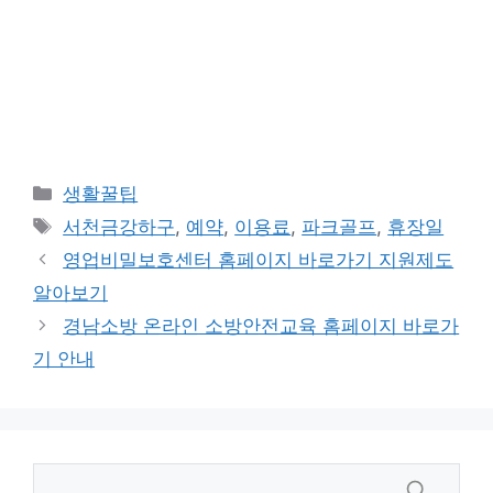
카
생활꿀팁
테
태
서천금강하구
,
예약
,
이용료
,
파크골프
,
휴장일
고
그
영업비밀보호센터 홈페이지 바로가기 지원제도
리
알아보기
경남소방 온라인 소방안전교육 홈페이지 바로가
기 안내