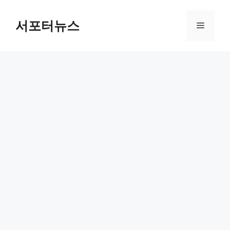
컨
텐
서포터뉴스
메
츠
로
뉴
건
너
뛰
기