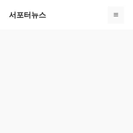
컨
텐
서포터뉴스
메
츠
로
뉴
건
너
뛰
기