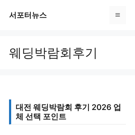
컨
텐
서포터뉴스
메
츠
로
뉴
건
너
웨딩박람회후기
뛰
기
대전 웨딩박람회 후기 2026 업
체 선택 포인트