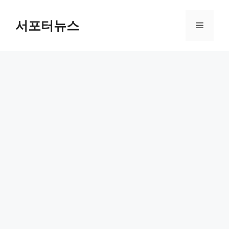
컨
텐
서포터뉴스
메
츠
로
뉴
건
너
뛰
기