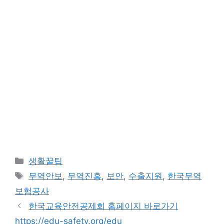
카
생활꿀팁
테
태
무역안보
,
무역진흥
,
보안
,
수출지원
,
한국무역
고
그
보험공사
리
한국교육안전공제회 홈페이지 바로가기
https://edu-safety.org/edu