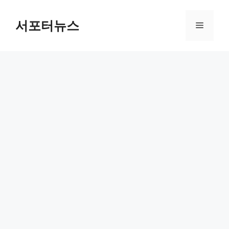
컨
텐
서포터뉴스
메
츠
로
뉴
건
너
뛰
기