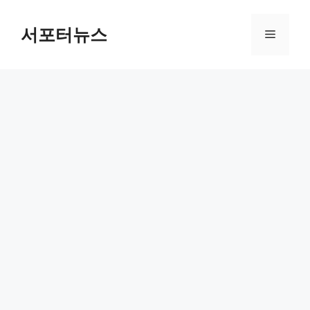
컨
텐
서포터뉴스
메
츠
로
뉴
건
너
뛰
기