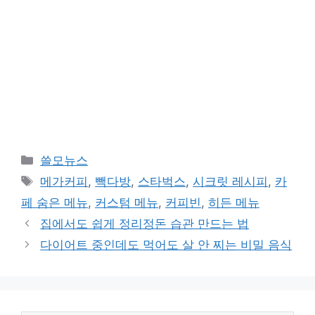
카
쓸모뉴스
테
태
메가커피
,
빽다방
,
스타벅스
,
시크릿 레시피
,
카
고
그
페 숨은 메뉴
,
커스텀 메뉴
,
커피빈
,
히든 메뉴
리
집에서도 쉽게 정리정돈 습관 만드는 법
다이어트 중인데도 먹어도 살 안 찌는 비밀 음식